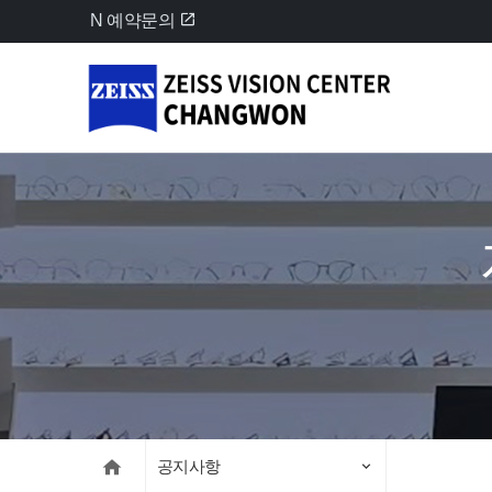
N 예약문의
주
메
뉴
영
역
공지사항