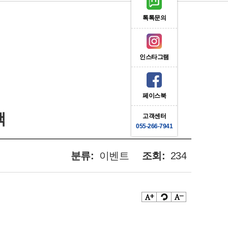
톡톡문의
인스타그램
페이스북
택
고객센터
055-266-7941
분류:
이벤트
조회:
234