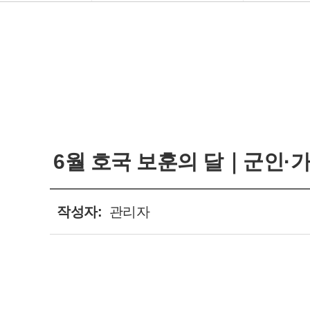
본
문
영
역
6월 호국 보훈의 달｜군인·가
작성자:
관리자