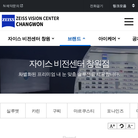
N 예약문의
전화걸기
주
자이스 비전센터 창원
브랜드
아이케어
공
메
뉴
영
자이스 비전센터 창원점
역
차별화된 프리미엄 내 눈 맞춤 솔루션을 제공합니다.
실루엣
카린
구찌
마르쿠스티
포나인즈
본
문
영