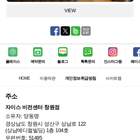
VIEW
플레이스
예약문의
블로그
톡톡문의
인스타그램
페이
HOME
이용약관
개인정보취급방침
사이트맵
주소
자이스 비전센터 창원점
소유자: 양동명
경상남도 창원시 성산구 상남로 122
(상남메디컬빌딩) 1층 104호
우편번호: 51495